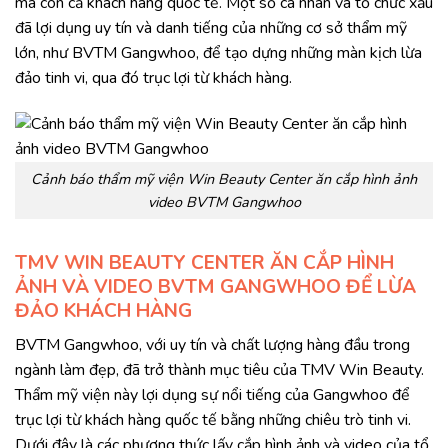
mà còn cả khách hàng quốc tế. Một số cá nhân và tổ chức xấu
đã lợi dụng uy tín và danh tiếng của những cơ sở thẩm mỹ
lớn, như BVTM Gangwhoo, để tạo dựng những màn kịch lừa
đảo tinh vi, qua đó trục lợi từ khách hàng.
Cảnh báo thẩm mỹ viện Win Beauty Center ăn cắp hình ảnh
video BVTM Gangwhoo
TMV WIN BEAUTY CENTER ĂN CẮP HÌNH
ẢNH VÀ VIDEO BVTM GANGWHOO ĐỂ LỪA
ĐẢO KHÁCH HÀNG
BVTM Gangwhoo, với uy tín và chất lượng hàng đầu trong
ngành làm đẹp, đã trở thành mục tiêu của TMV Win Beauty.
Thẩm mỹ viện này lợi dụng sự nổi tiếng của Gangwhoo để
trục lợi từ khách hàng quốc tế bằng những chiêu trò tinh vi.
Dưới đây là các phương thức lấy cắp hình ảnh và video của tổ