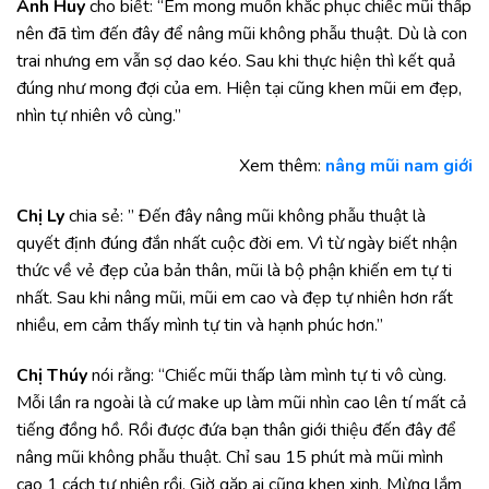
Anh Huy
cho biết: “Em mong muốn khắc phục chiếc mũi thấp
nên đã tìm đến đây để nâng mũi không phẫu thuật. Dù là con
trai nhưng em vẫn sợ dao kéo. Sau khi thực hiện thì kết quả
đúng như mong đợi của em. Hiện tại cũng khen mũi em đẹp,
nhìn tự nhiên vô cùng.”
Xem thêm:
nâng mũi nam giới
Chị Ly
chia sẻ: ” Đến đây nâng mũi không phẫu thuật là
quyết định đúng đắn nhất cuộc đời em. Vì từ ngày biết nhận
thức về vẻ đẹp của bản thân, mũi là bộ phận khiến em tự ti
nhất. Sau khi nâng mũi, mũi em cao và đẹp tự nhiên hơn rất
nhiều, em cảm thấy mình tự tin và hạnh phúc hơn.”
Chị Thúy
nói rằng: “Chiếc mũi thấp làm mình tự ti vô cùng.
Mỗi lần ra ngoài là cứ make up làm mũi nhìn cao lên tí mất cả
tiếng đồng hồ. Rồi được đứa bạn thân giới thiệu đến đây để
nâng mũi không phẫu thuật. Chỉ sau 15 phút mà mũi mình
cao 1 cách tự nhiên rồi. Giờ gặp ai cũng khen xinh. Mừng lắm