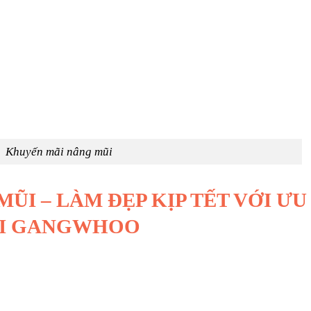
Khuyến mãi nâng mũi
ŨI – LÀM ĐẸP KỊP TẾT VỚI ƯU
TẠI GANGWHOO