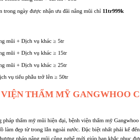
ên trong ngày được nhận ưu đãi nâng mũi chỉ
11tr999k
g mũi + Dịch vụ khác ≥ 5tr
g mũi + Dịch vụ khác ≥ 15tr
g mũi + Dịch vụ khác ≥ 25tr
h vụ tiểu phẫu trở lên ≥ 50tr
H VIỆN THẨM MỸ GANGWHOO 
g pháp thẩm mỹ mũi hiện đại, bệnh viện thẩm mỹ Gangwhoo
đồ làm đẹp từ trong lẫn ngoài nước. Đặc biệt nhất phải kể đến
 phương pháp nâng mũi công nghệ mới giúp bạn khắc phục đư