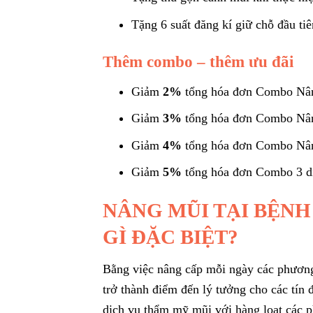
Tặng 6 suất đăng kí giữ chỗ đầu ti
Thêm combo – thêm ưu đãi
Giảm
2%
tổng hóa đơn Combo Nân
Giảm
3%
tổng hóa đơn Combo Nân
Giảm
4%
tổng hóa đơn Combo Nân
Giảm
5%
tổng hóa đơn Combo 3 dịc
NÂNG MŨI TẠI BỆN
GÌ ĐẶC BIỆT?
Bằng việc nâng cấp mỗi ngày các phươn
trở thành điểm đến lý tưởng cho các tín 
dịch vụ thẩm mỹ mũi với hàng loạt các