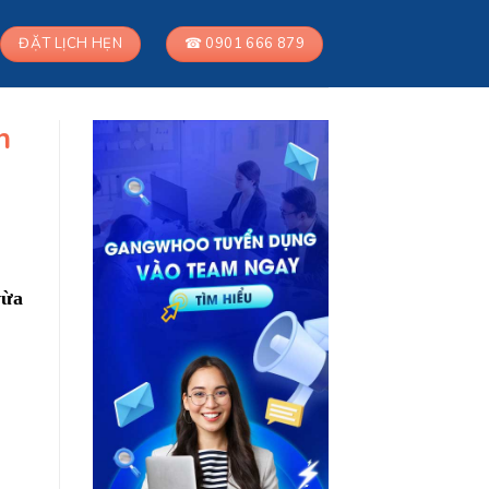
ĐẶT LỊCH HẸN
☎ 0901 666 879
n
vừa