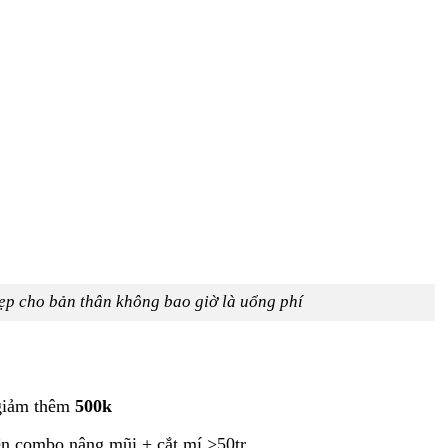
ẹp cho bản thân không bao giờ là uổng phí
 giảm thêm
500k
ện combo nâng mũi + cắt mí >50tr