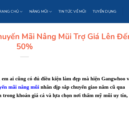
RANG CHỦ
NÂNG MŨI
TIN TỨC VỀ MŨI
TUYỂN DỤNG
huyến Mãi Nâng Mũi Trợ Giá Lên Đế
50%
ị em ai cũng có đủ điều kiện làm đẹp mà hiện Gangwhoo 
yến mãi nâng mũi
nhân dịp sắp chuyển giao năm cũ qua
trong khoản giá cả và lựa chọn nơi thẩm mỹ mũi uy tín,