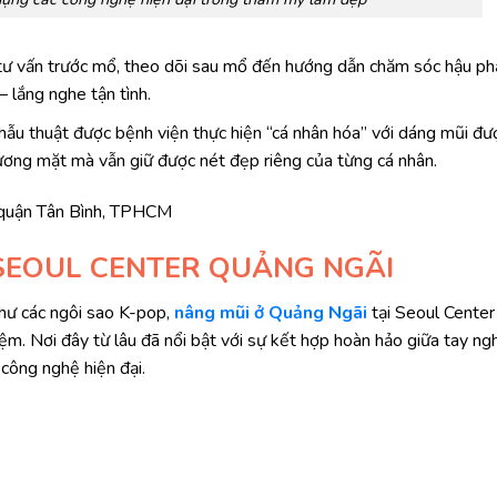
tư vấn trước mổ, theo dõi sau mổ đến hướng dẫn chăm sóc hậu ph
 lắng nghe tận tình.
hẫu thuật được bệnh viện thực hiện “cá nhân hóa” với dáng mũi đư
ương mặt mà vẫn giữ được nét đẹp riêng của từng cá nhân.
quận Tân Bình, TPHCM
SEOUL CENTER QUẢNG NGÃI
hư các ngôi sao K-pop,
nâng mũi ở Quảng Ngãi
tại Seoul Center
ệm. Nơi đây từ lâu đã nổi bật với sự kết hợp hoàn hảo giữa tay ng
 công nghệ hiện đại.