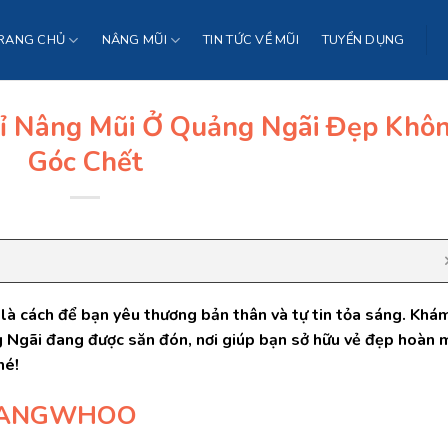
RANG CHỦ
NÂNG MŨI
TIN TỨC VỀ MŨI
TUYỂN DỤNG
hỉ Nâng Mũi Ở Quảng Ngãi Đẹp Khô
Góc Chết
là cách để bạn yêu thương bản thân và tự tin tỏa sáng. Khá
g Ngãi đang được săn đón, nơi giúp bạn sở hữu vẻ đẹp hoàn 
hé!
 GANGWHOO