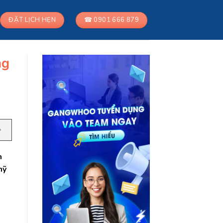
ĐẶT LỊCH HẸN
☎ 0901 666 879
ng
m
mỹ