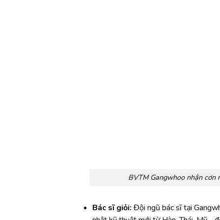
BVTM Gangwhoo nhận cơn mưa
Bác sĩ giỏi:
Đội ngũ bác sĩ tại Gangw
nhật kỹ thuật mới từ Hàn, Thái, Mỹ… 