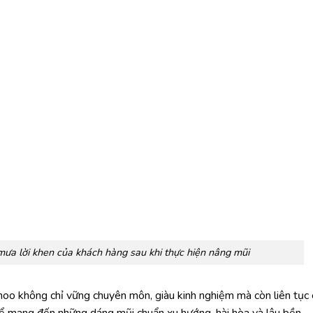
 lời khen của khách hàng sau khi thực hiện nâng mũi
hoo không chỉ vững chuyên môn, giàu kinh nghiệm mà còn liên tục
để mang đến những dáng mũi chuẩn xu hướng, hài hòa và lâu bền.