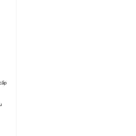
 cấp
u