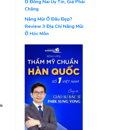
Ở Đồng Nai Uy Tín, Giá Phải
Chăng
Nâng Mũi Ở Đâu Đẹp?
Review 3 Địa Chỉ Nâng Mũi
Ở Hóc Môn
ai