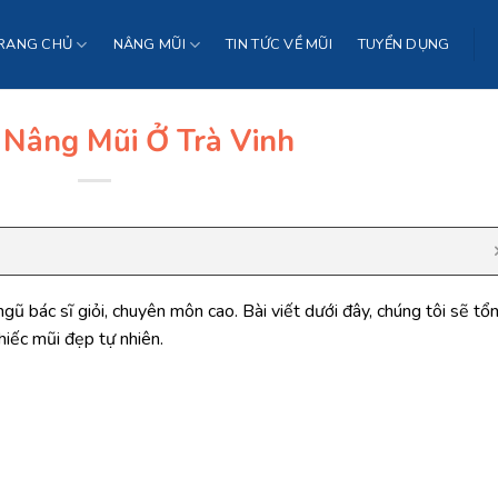
RANG CHỦ
NÂNG MŨI
TIN TỨC VỀ MŨI
TUYỂN DỤNG
 Nâng Mũi Ở Trà Vinh
ngũ bác sĩ giỏi, chuyên môn cao. Bài viết dưới đây, chúng tôi sẽ tổ
hiếc mũi đẹp tự nhiên.