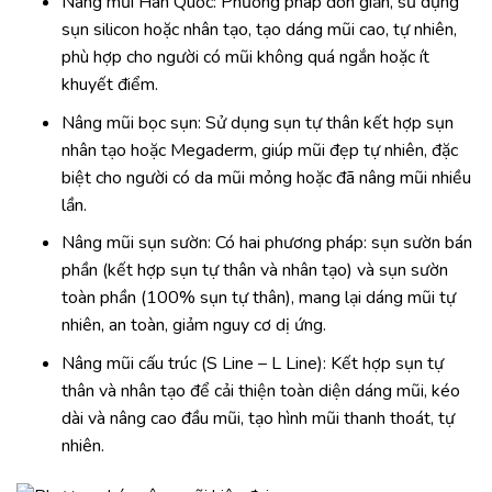
Nâng mũi Hàn Quốc: Phương pháp đơn giản, sử dụng
sụn silicon hoặc nhân tạo, tạo dáng mũi cao, tự nhiên,
phù hợp cho người có mũi không quá ngắn hoặc ít
khuyết điểm.
Nâng mũi bọc sụn: Sử dụng sụn tự thân kết hợp sụn
nhân tạo hoặc Megaderm, giúp mũi đẹp tự nhiên, đặc
biệt cho người có da mũi mỏng hoặc đã nâng mũi nhiều
lần.
Nâng mũi sụn sườn: Có hai phương pháp: sụn sườn bán
phần (kết hợp sụn tự thân và nhân tạo) và sụn sườn
toàn phần (100% sụn tự thân), mang lại dáng mũi tự
nhiên, an toàn, giảm nguy cơ dị ứng.
Nâng mũi cấu trúc (S Line – L Line): Kết hợp sụn tự
thân và nhân tạo để cải thiện toàn diện dáng mũi, kéo
dài và nâng cao đầu mũi, tạo hình mũi thanh thoát, tự
nhiên.