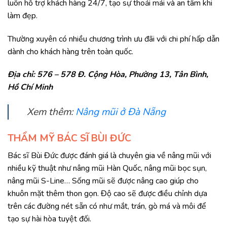
luôn hỗ trợ khách hàng 24/7, tạo sự thoải mái và an tâm khi
làm đẹp.
Thường xuyên có nhiều chương trình ưu đãi với chi phí hấp dẫn
dành cho khách hàng trên toàn quốc.
Địa chỉ: 576 – 578 Đ. Cộng Hòa, Phường 13, Tân Bình,
Hồ Chí Minh
Xem thêm:
Nâng mũi ở Đà Nẵng
THẨM MỸ BÁC SĨ BÙI ĐỨC​
Bác sĩ Bùi Đức được đánh giá là chuyên gia về nâng mũi với
nhiều kỹ thuật như nâng mũi Hàn Quốc, nâng mũi bọc sụn,
nâng mũi S-Line… Sống mũi sẽ được nâng cao giúp cho
khuôn mặt thêm thon gọn. Độ cao sẽ được điều chỉnh dựa
trên các đường nét sẵn có như mắt, trán, gò má và môi để
tạo sự hài hòa tuyệt đối.