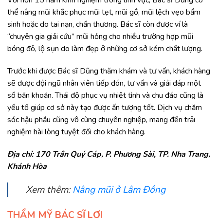
Với hơn 15 năm kinh nghiệm trong lĩnh vực, Bác sĩ Dũng có
thể nâng mũi khắc phục mũi tẹt, mũi gồ, mũi lệch vẹo bẩm
sinh hoặc do tai nạn, chấn thương. Bác sĩ còn được ví là
“chuyên gia giải cứu” mũi hỏng cho nhiều trường hợp mũi
bóng đỏ, lộ sụn do làm đẹp ở những cơ sở kém chất lượng.
Trước khi được Bác sĩ Dũng thăm khám và tư vấn, khách hàng
sẽ được đội ngũ nhân viên tiếp đón, tư vấn và giải đáp một
số băn khoăn. Thái độ phục vụ nhiệt tình và chu đáo cũng là
yếu tố giúp cơ sở này tạo được ấn tượng tốt. Dịch vụ chăm
sóc hậu phẫu cũng vô cùng chuyên nghiệp, mang đến trải
nghiệm hài lòng tuyệt đối cho khách hàng.
Địa chỉ: 170 Trần Quý Cáp, P. Phương Sài, TP. Nha Trang,
Khánh Hòa
Xem thêm:
Nâng mũi ở Lâm Đồng
THẨM MỸ BÁC SĨ LỢI​