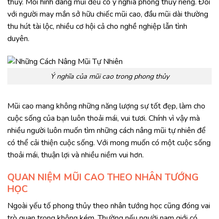
thủy. Mỗi hình dáng mũi đều có ý nghĩa phong thủy riêng. Đối
với người may mắn sở hữu chiếc mũi cao, đầu mũi dài thường
thu hút tài lộc, nhiều cơ hội cả cho nghề nghiệp lẫn tình
duyên.
Ý nghĩa của mũi cao trong phong thủy
Mũi cao mang không những năng lượng sự tốt đẹp, làm cho
cuộc sống của bạn luôn thoải mái, vui tươi. Chính vì vậy mà
nhiều người luôn muốn tìm những cách nâng mũi tự nhiên để
có thể cải thiện cuộc sống. Với mong muốn có một cuộc sống
thoải mái, thuận lợi và nhiều niềm vui hơn.
QUAN NIỆM MŨI CAO THEO NHÂN TƯỚNG
HỌC
Ngoài yếu tố phong thủy theo nhân tướng học cũng đóng vai
trò quan trọng không kém. Thường nếu người nam giới có