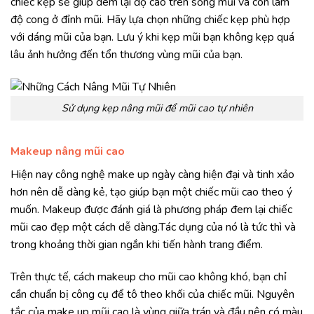
chiếc kẹp sẽ giúp đem lại độ cao trên sống mũi và còn làm
độ cong ở đỉnh mũi. Hãy lựa chọn những chiếc kẹp phù hợp
với dáng mũi của bạn. Lưu ý khi kẹp mũi bạn không kẹp quá
lâu ảnh hưởng đến tổn thương vùng mũi của bạn.
Sử dụng kẹp nâng mũi để mũi cao tự nhiên
Makeup nâng mũi cao
Hiện nay công nghệ make up ngày càng hiện đại và tinh xảo
hơn nên dễ dàng kẻ, tạo giúp bạn một chiếc mũi cao theo ý
muốn. Makeup được đánh giá là phương pháp đem lại chiếc
mũi cao đẹp một cách dễ dàng.Tác dụng của nó là tức thì và
trong khoảng thời gian ngắn khi tiến hành trang điểm.
Trên thực tế, cách makeup cho mũi cao không khó, bạn chỉ
cần chuẩn bị công cụ để tô theo khối của chiếc mũi. Nguyên
tắc của make up mũi cao là vùng giữa trán và đầu nên có màu