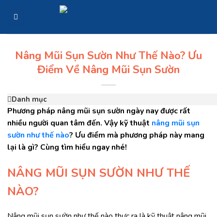
Skip
to
content
Nâng Mũi Sụn Sườn Như Thế Nào? Ưu
Điểm Về Nâng Mũi Sụn Sườn
Danh mục
Phương pháp nâng mũi sụn sườn ngày nay được rất
nhiều người quan tâm đến. Vậy kỹ thuật
nâng mũi sụn
sườn như thế nào
? Ưu điểm mà phương pháp này mang
lại là gì? Cùng tìm hiểu ngay nhé!
NÂNG MŨI SỤN SƯỜN NHƯ THẾ
NÀO?
Nâng mũi sụn sườn như thế nào thực ra là kỹ thuật nâng mũi