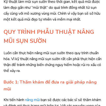
Kỹ thuật làm mũi sụn sườn theo thời gian, kết quả mũi được
làm đẹp gần như “mũi thật” do quá trình đồng nhất từ sụn
cấy cùng với mô xương vùng mũi. Chính vì vậy bạn sẽ sở hữu
một kết quả mũi đẹp tự nhiên và mềm mại nhất.
QUY TRÌNH PHẪU THUẬT NÂNG
MŨI SỤN SƯỜN
Luôn cần thực hiện nâng mũi sụn sườn theo quy trình chuẩn
hóa. Vì kỹ thuật nâng mũi sụn sườn rất cần phải thực hiện cẩn
thận để tránh những biến chứng nguy hiểm hoặc rủi ro xấu có
thể xảy ra.
Bước 1: Thăm khám để đưa ra giải pháp nâng
mũi
Khi tiến hành
nâng mũi
bạn sẽ được các bác sĩ sẽ thăm khám
và đánh giá thực trạng mũi hiện tại. Với các nguyện vọng của