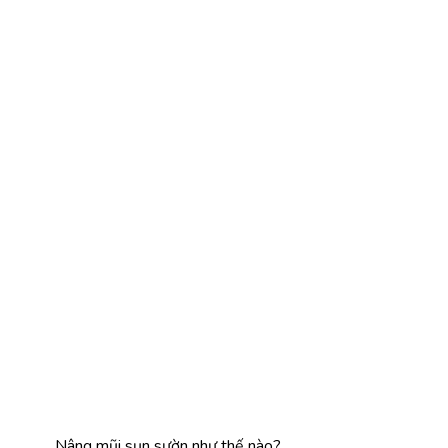
Nâng mũi sụn sườn như thế nào?